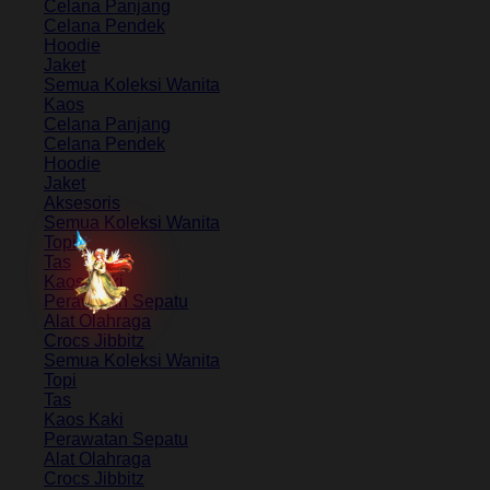
Celana Panjang
Celana Pendek
Hoodie
Jaket
Semua Koleksi Wanita
Kaos
Celana Panjang
Celana Pendek
Hoodie
Jaket
Aksesoris
Semua Koleksi Wanita
Topi
Tas
Kaos Kaki
Perawatan Sepatu
Alat Olahraga
Crocs Jibbitz
Semua Koleksi Wanita
Topi
Tas
Kaos Kaki
Perawatan Sepatu
Alat Olahraga
Crocs Jibbitz