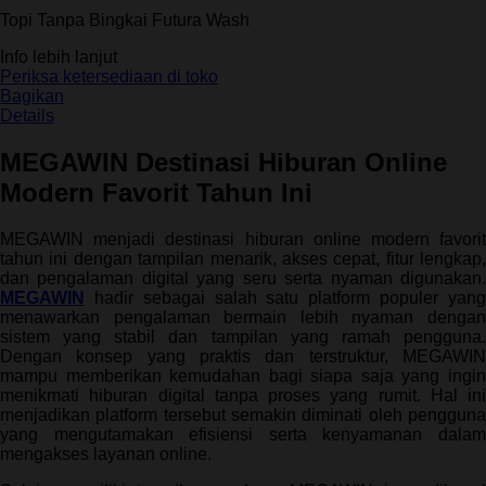
5
Topi Tanpa Bingkai Futura Wash
bintang,
nilai
Info lebih lanjut
rating
rata-
Periksa ketersediaan di toko
rata.
Bagikan
Read
Details
13
Reviews.
MEGAWIN Destinasi Hiburan Online
Tautan
halaman
Modern Favorit Tahun Ini
yang
sama.
MEGAWIN menjadi destinasi hiburan online modern favorit
tahun ini dengan tampilan menarik, akses cepat, fitur lengkap,
dan pengalaman digital yang seru serta nyaman digunakan.
MEGAWIN
hadir sebagai salah satu platform populer yang
menawarkan pengalaman bermain lebih nyaman dengan
sistem yang stabil dan tampilan yang ramah pengguna.
Dengan konsep yang praktis dan terstruktur, MEGAWIN
mampu memberikan kemudahan bagi siapa saja yang ingin
menikmati hiburan digital tanpa proses yang rumit. Hal ini
menjadikan platform tersebut semakin diminati oleh pengguna
yang mengutamakan efisiensi serta kenyamanan dalam
mengakses layanan online.