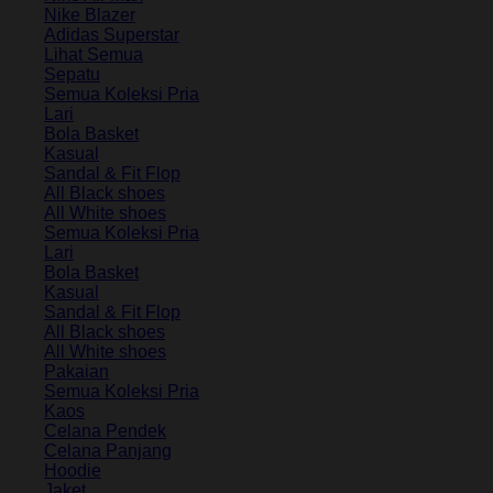
Nike Blazer
Adidas Superstar
Lihat Semua
Sepatu
Semua Koleksi Pria
Lari
Bola Basket
Kasual
Sandal & Fit Flop
All Black shoes
All White shoes
Semua Koleksi Pria
Lari
Bola Basket
Kasual
Sandal & Fit Flop
All Black shoes
All White shoes
Pakaian
Semua Koleksi Pria
Kaos
Celana Pendek
Celana Panjang
Hoodie
Jaket