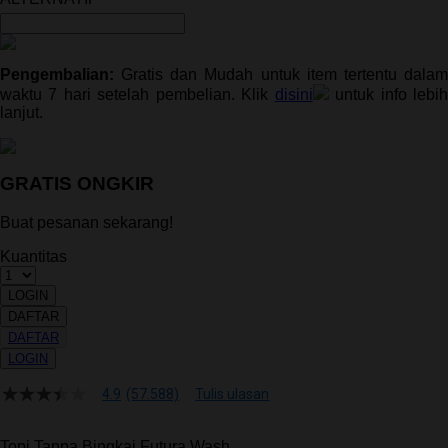
Pengembalian:
Gratis dan Mudah untuk item tertentu dalam
waktu 7 hari setelah pembelian. Klik
disini
untuk info lebi
lanjut.
GRATIS ONGKIR
Buat pesanan sekarang!
Kuantitas
LOGIN
DAFTAR
DAFTAR
LOGIN
4.9
(57.588)
Tulis ulasan
4.9
dari
5
Topi Tanpa Bingkai Futura Wash