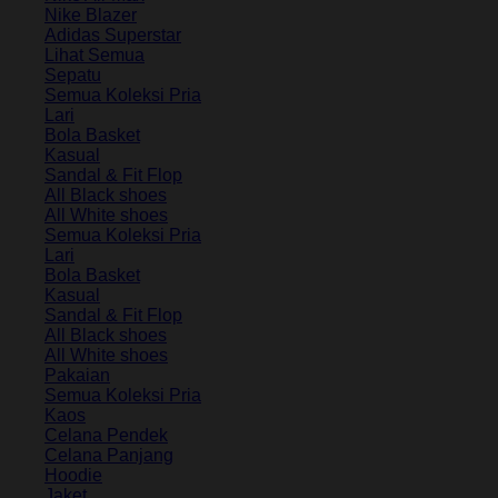
Nike Blazer
Adidas Superstar
Lihat Semua
Sepatu
Semua Koleksi Pria
Lari
Bola Basket
Kasual
Sandal & Fit Flop
All Black shoes
All White shoes
Semua Koleksi Pria
Lari
Bola Basket
Kasual
Sandal & Fit Flop
All Black shoes
All White shoes
Pakaian
Semua Koleksi Pria
Kaos
Celana Pendek
Celana Panjang
Hoodie
Jaket