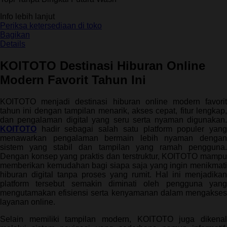
bintang,
nilai
Info lebih lanjut
rating
rata-
Periksa ketersediaan di toko
rata.
Bagikan
Read
Details
13
Reviews.
KOITOTO Destinasi Hiburan Online
Tautan
halaman
Modern Favorit Tahun Ini
yang
sama.
KOITOTO menjadi destinasi hiburan online modern favorit
tahun ini dengan tampilan menarik, akses cepat, fitur lengkap,
dan pengalaman digital yang seru serta nyaman digunakan.
KOITOTO
hadir sebagai salah satu platform populer yang
menawarkan pengalaman bermain lebih nyaman dengan
sistem yang stabil dan tampilan yang ramah pengguna.
Dengan konsep yang praktis dan terstruktur, KOITOTO mampu
memberikan kemudahan bagi siapa saja yang ingin menikmati
hiburan digital tanpa proses yang rumit. Hal ini menjadikan
platform tersebut semakin diminati oleh pengguna yang
mengutamakan efisiensi serta kenyamanan dalam mengakses
layanan online.
Selain memiliki tampilan modern, KOITOTO juga dikenal